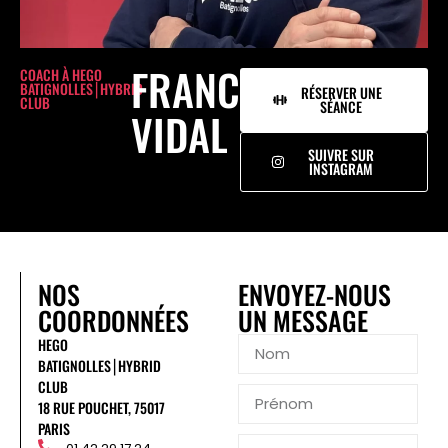
FRANCK
COACH À HEGO
BATIGNOLLES⎮HYBRID
RÉSERVER UNE
CLUB
SÉANCE
VIDAL
SUIVRE SUR
INSTAGRAM
NOS
ENVOYEZ-NOUS
COORDONNÉES
UN MESSAGE
HEGO
BATIGNOLLES⎮HYBRID
CLUB
18 RUE POUCHET, 75017
PARIS